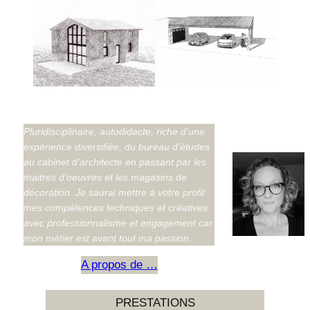
Pluridisciplinaire, autodidacte, riche d’une
expérience diversifiée, du bureau d’études
au cabinet d’architecte en passant par les
maitres d’oeuvres et les magasins de
décoration. Je saurai mettre à votre profit
mes compétences techniques et créatives
avec professionnalisme et engagement car
mon métier est avant tout ma passion.
A propos de …
PRESTATIONS